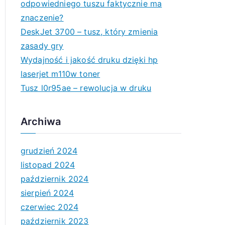
odpowiedniego tuszu faktycznie ma
znaczenie?
DeskJet 3700 – tusz, który zmienia
zasady gry
Wydajność i jakość druku dzięki hp
laserjet m110w toner
Tusz l0r95ae – rewolucja w druku
Archiwa
grudzień 2024
listopad 2024
październik 2024
sierpień 2024
czerwiec 2024
październik 2023