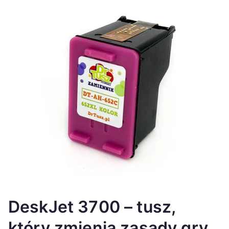
DeskJet 3700 – tusz,
który zmienia zasady gry