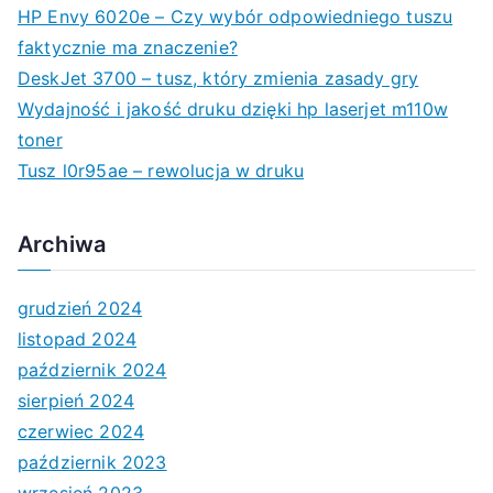
HP Envy 6020e – Czy wybór odpowiedniego tuszu
faktycznie ma znaczenie?
DeskJet 3700 – tusz, który zmienia zasady gry
Wydajność i jakość druku dzięki hp laserjet m110w
toner
Tusz l0r95ae – rewolucja w druku
Archiwa
grudzień 2024
listopad 2024
październik 2024
sierpień 2024
czerwiec 2024
październik 2023