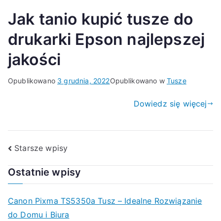
Jak tanio kupić tusze do
drukarki Epson najlepszej
jakości
Opublikowano
3 grudnia, 2022
Opublikowano w
Tusze
Dowiedz się więcej
Nawigacja
Starsze wpisy
po
Ostatnie wpisy
wpisach
Canon Pixma TS5350a Tusz – Idealne Rozwiązanie
do Domu i Biura