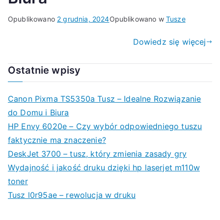
Opublikowano
2 grudnia, 2024
Opublikowano w
Tusze
Dowiedz się więcej
Ostatnie wpisy
Canon Pixma TS5350a Tusz – Idealne Rozwiązanie
do Domu i Biura
HP Envy 6020e – Czy wybór odpowiedniego tuszu
faktycznie ma znaczenie?
DeskJet 3700 – tusz, który zmienia zasady gry
Wydajność i jakość druku dzięki hp laserjet m110w
toner
Tusz l0r95ae – rewolucja w druku