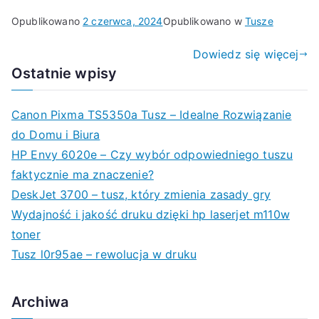
Opublikowano
2 czerwca, 2024
Opublikowano w
Tusze
Dowiedz się więcej
Ostatnie wpisy
Canon Pixma TS5350a Tusz – Idealne Rozwiązanie
do Domu i Biura
HP Envy 6020e – Czy wybór odpowiedniego tuszu
faktycznie ma znaczenie?
DeskJet 3700 – tusz, który zmienia zasady gry
Wydajność i jakość druku dzięki hp laserjet m110w
toner
Tusz l0r95ae – rewolucja w druku
Archiwa