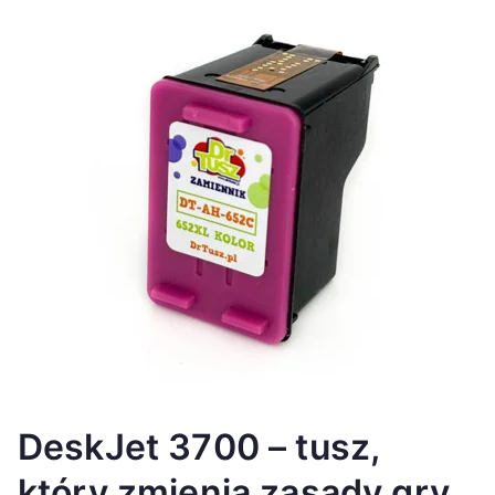
DeskJet 3700 – tusz,
który zmienia zasady gry