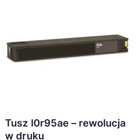
Tusz l0r95ae – rewolucja
w druku