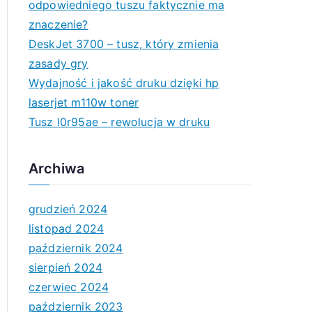
odpowiedniego tuszu faktycznie ma
znaczenie?
DeskJet 3700 – tusz, który zmienia
zasady gry
Wydajność i jakość druku dzięki hp
laserjet m110w toner
Tusz l0r95ae – rewolucja w druku
Archiwa
grudzień 2024
listopad 2024
październik 2024
sierpień 2024
czerwiec 2024
październik 2023