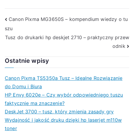
Nawigacja
Canon Pixma MG3650S – kompendium wiedzy o tu
szu
wpisu
Tusz do drukarki hp deskjet 2710 – praktyczny przew
odnik
Ostatnie wpisy
Canon Pixma TS5350a Tusz – Idealne Rozwiązanie
do Domu i Biura
HP Envy 6020e – Czy wybór odpowiedniego tuszu
faktycznie ma znaczenie?
DeskJet 3700 – tusz, który zmienia zasady gry
Wydajność i jakość druku dzięki hp laserjet m110w
toner