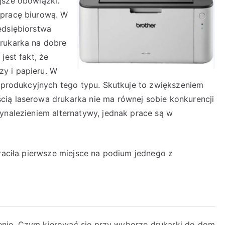
jsze obowiązki.
 pracę biurową. W
edsiębiorstwa
drukarka na dobre
jest fakt, że
y i papieru. W
w produkcyjnych tego typu. Skutkuje to zwiększeniem
ią laserowa drukarka nie ma równej sobie konkurencji
ynalezieniem alternatywy, jednak prace są w
traciła pierwsze miejsce na podium jednego z
enie
Czym kierować się przy wyborze drukarki do dom