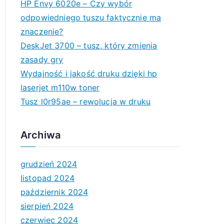
HP Envy 6020e – Czy wybór
odpowiedniego tuszu faktycznie ma
znaczenie?
DeskJet 3700 – tusz, który zmienia
zasady gry
Wydajność i jakość druku dzięki hp
laserjet m110w toner
Tusz l0r95ae – rewolucja w druku
Archiwa
grudzień 2024
listopad 2024
październik 2024
sierpień 2024
czerwiec 2024