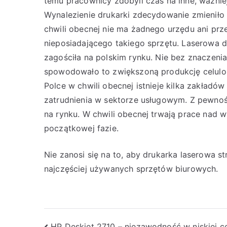
temu pracownicy zdobyli czas na inne, ważnie
Wynalezienie drukarki zdecydowanie zmieniło
chwili obecnej nie ma żadnego urzędu ani prz
nieposiadającego takiego sprzętu. Laserowa 
zagościła na polskim rynku. Nie bez znaczenia 
spowodowało to zwiększoną produkcję celuloz
Polce w chwili obecnej istnieje kilka zakładó
zatrudnienia w sektorze usługowym. Z pewnośc
na rynku. W chwili obecnej trwają prace nad w
początkowej fazie.
Nie zanosi się na to, aby drukarka laserowa s
najczęściej używanych sprzętów biurowych.
HP Deskjet 2710 – niezawodność w niskiej c